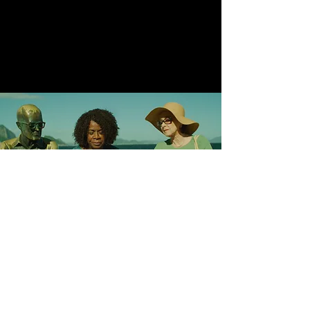
Ficha Técnica
Direção: Marcela Mariz e Renata Di Carmo
Produção: Churinga Produções e Shorebird Productions
Distribuição: Lança Filmes