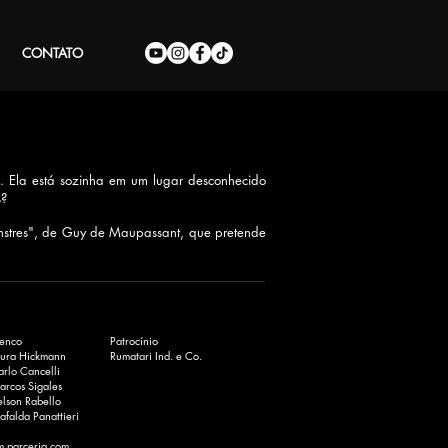
CONTATO
. Ela está sozinha em um lugar desconhecido
s?
nstres", de Guy de Maupassant, que pretende
lenco
Patrocínio
aura Hickmann
Rumatari Ind. e Co.
rlo Cancelli
arcos Sigales
elson Rabello
falda Panattieri
m parceria com