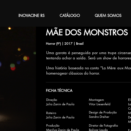
INOVACINE RS
CATÁLOGO
QUEM SOMOS
MÃE DOS MONSTROS
Horror (9') | 2017 | Brasil
Uma garota é perseguida por uma trupe circense
tentando achar a saída. Será um show de horrore
Uma história baseada no conto "La Mère aux Mo
homenagear clássicos do horror.
FICHA TÉCNICA
Direção
Montagem
E
Julia Zanin de Paula
Vitor Liesenfeld
L
Ca
Design de Produção
Roteiro
M
Sandro Dreher
Julia Zanin de Paula
D
Ma
Produção
Diretor de Fotografia
Marilva Zanin de Paula
Bolivar Lauda
E