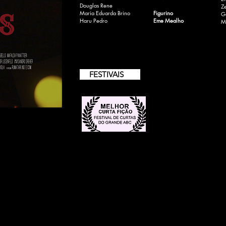
Douglas Rene
Ze
Maria Eduarda Brino
Figurino
Ga
Haru Pedro
Eme Mealho
M
FESTIVAIS